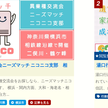
2
★閲覧
会ニーズマッチ ニコニコ支部 相
湯口
湯口行
種交流会をお探しなら、ニーズマッチニコ
れてい
す。 横浜・関内方面、大和・海老名・相
信託、
...
行政
川県
横浜市
記事を見る