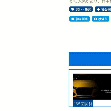
から人気があり、日本全
安い・格安
社会保
神奈川県
横浜市
165回閲覧