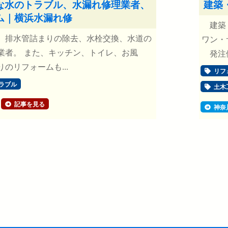
な水のトラブル、水漏れ修理業者、
建築
ム｜横浜水漏れ修
建築・
、排水管詰まりの除去、水栓交換、水道の
ワン・
業者。 また、キッチン、トイレ、お風
発注側
のリフォームも...
リフ
ラブル
土木
記事を見る
神奈