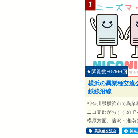
1
★閲覧数→5166回
横浜の異業種交流
鉄線沿線
神奈川県横浜市で異業
ニコ支部がおすすめで
模原方面、藤沢・湘南台方
異業種交流会
神奈