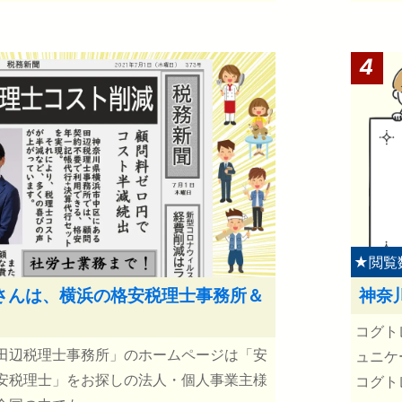
4
★閲覧数
さんは、横浜の格安税理士事務所＆
神奈
コグト
田辺税理士事務所」のホームページは「安
ュニケ
安税理士」をお探しの法人・個人事業主様
コグト