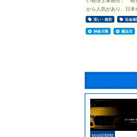
い税理士事務所」「格
から人気があり、日本全
安い・格安
社会保
神奈川県
横浜市
169回閲覧