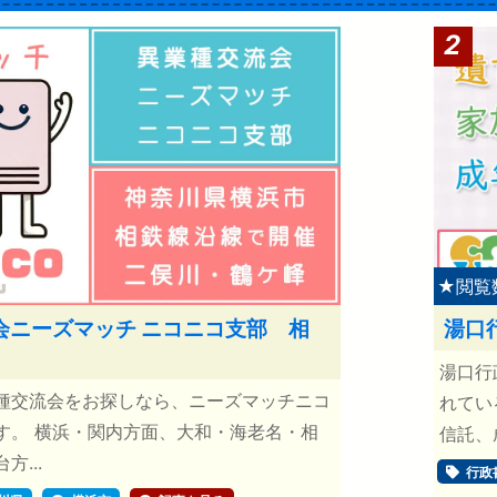
2
★閲覧
会ニーズマッチ ニコニコ支部 相
湯口
湯口行
種交流会をお探しなら、ニーズマッチニコ
れてい
す。 横浜・関内方面、大和・海老名・相
信託、
...
行政