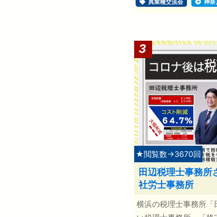
異業種交流会
神奈
3
★閲覧数→3670回
田辺税理士事務所
社労士事務所
横浜の税理士事務所「