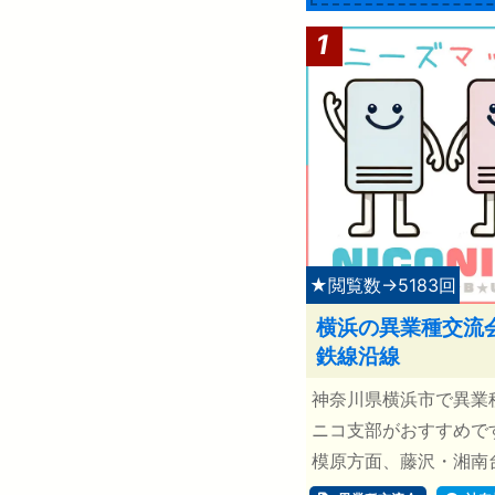
1
★閲覧数→5183回
横浜の異業種交流
鉄線沿線
神奈川県横浜市で異業
ニコ支部がおすすめで
模原方面、藤沢・湘南台方