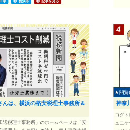
川県
横浜市
記事を見る
4
★閲覧
さんは、横浜の格安税理士事務所＆
神奈
コグト
田辺税理士事務所」のホームページは「安
ュニケ