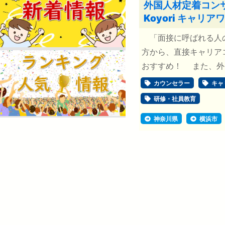
外国人材定着コン
Koyori キャリア
「面接に呼ばれる人の
方から、直接キャリア
おすすめ！ また、外国
カウンセラー
キャ
研修・社員教育
神奈川県
横浜市