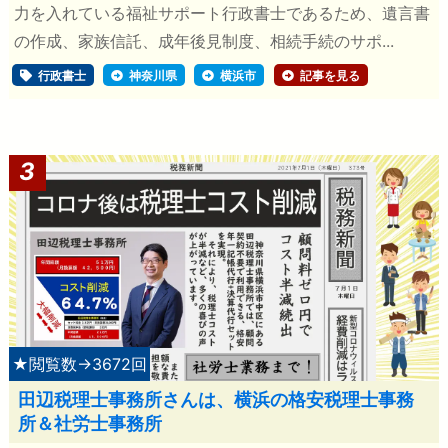
力を入れている福祉サポート行政書士であるため、遺言書
の作成、家族信託、成年後見制度、相続手続のサポ...
行政書士
神奈川県
横浜市
記事を見る
3
★閲覧数→3672回
田辺税理士事務所さんは、横浜の格安税理士事務
所＆社労士事務所