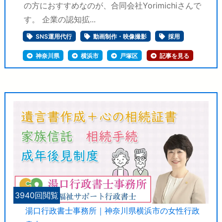
の方におすすめなのが、合同会社Yorimichiさんで
す。 企業の認知拡...
SNS運用代行
動画制作・映像撮影
採用
神奈川県
横浜市
戸塚区
記事を見る
3940回閲覧
湯口行政書士事務所｜神奈川県横浜市の女性行政